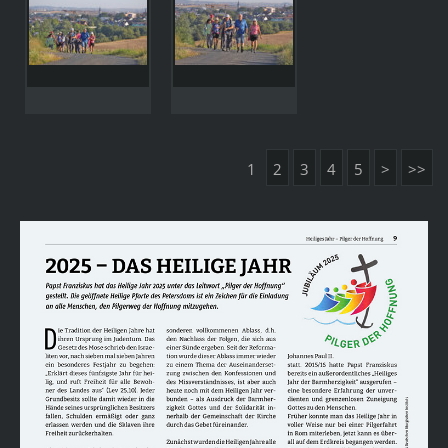
1
2
3
4
5
>
>>