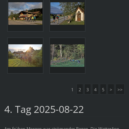
1
2
3
4
5
>
>>
4. Tag 2025-08-22
Am frühen Morgen war strömender Regen. Die WetterApp