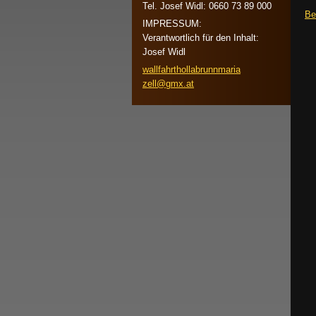
Tel. Josef Widl: 0660 73 89 000
Be
IMPRESSUM:
Verantwortlich für den Inhalt:
Josef Widl
wallfahr
thollabr
unnmaria
zell@gmx
.at