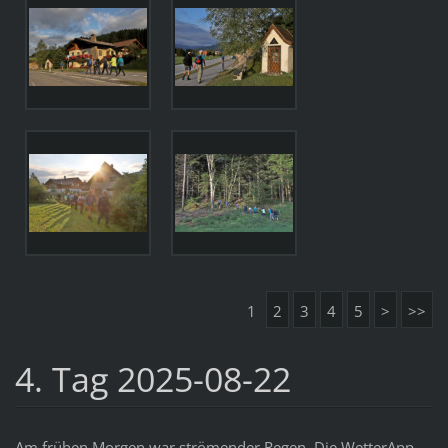
1
2
3
4
5
>
>>
4. Tag 2025-08-22
Am frühen Morgen war strömender Regen. Die WetterApp