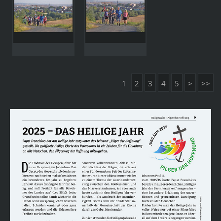
1
2
3
4
5
>
>>