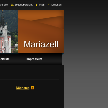
rtseite
Seitenübersicht
RSS
Drucken
ckliste
Impressum
Nächstes